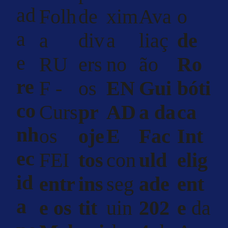
ad
Folh
de
xim
Ava
o
a
a
div
a
liaç
de
e
RU
ers
no
ão
Ro
re
F -
os
EN
Gui
bóti
co
Curs
pr
AD
a da
ca
nh
os
oje
E
Fac
Int
ec
FEI
tos
con
uld
elig
id
entr
ins
seg
ade
ent
a
e os
tit
uin
202
e
da