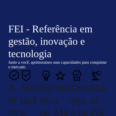
FEI - Referência em
gestão, inovação e
tecnologia
Junto a você, aprimoramos suas capacidades para conquistar
o mercado
A
Aval
Par
Not
Dest
Mai
pr
iaçã
tici
a
aqu
or
ov
o
pe
Má
e na
Pol